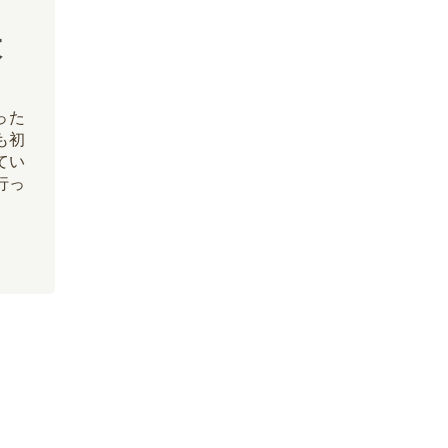
大
った
も初
てい
行っ