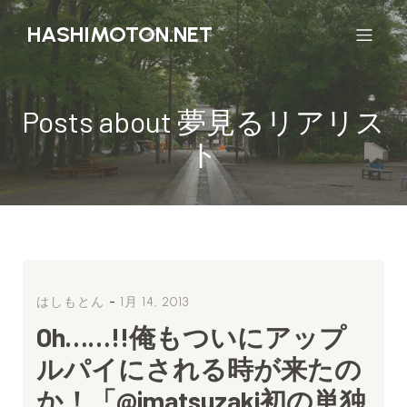
HASHIMOTON.NET
Posts about 夢見るリアリス
ト
-
はしもとん
1月 14, 2013
Oh……!!俺もついにアップ
ルパイにされる時が来たの
か！「@jmatsuzaki初の単独