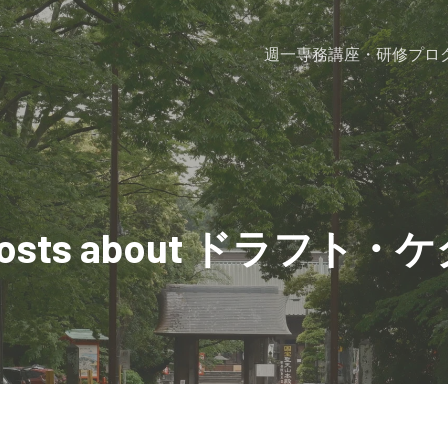
週一専務
講座・研修プロ
osts about ドラフト・