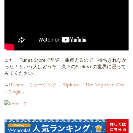
また、iTunes Storeで早速一曲買えるので、待ちきれなか
った！という人はどうぞ！久々のSlipknotの世界に浸って
みてください。
→
iTunes – ミュージック – Slipknot「The Negative One
– Single」