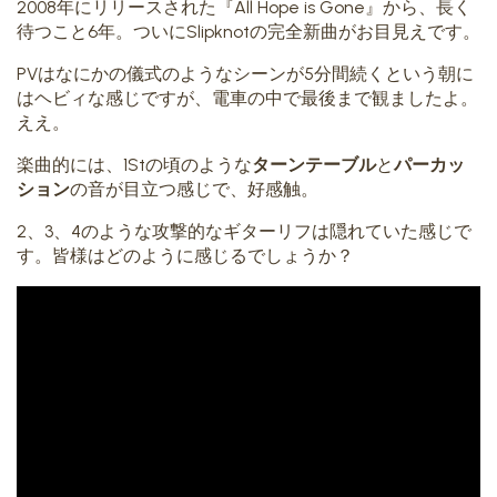
2008年にリリースされた『All Hope is Gone』から、長く
待つこと6年。ついにSlipknotの完全新曲がお目見えです。
PVはなにかの儀式のようなシーンが5分間続くという朝に
はヘビィな感じですが、電車の中で最後まで観ましたよ。
ええ。
楽曲的には、1Stの頃のような
ターンテーブル
と
パーカッ
ション
の音が目立つ感じで、好感触。
2、3、4のような攻撃的なギターリフは隠れていた感じで
す。皆様はどのように感じるでしょうか？