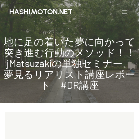
HASHIMOTON.NET
地に足の着いた夢に向かって
突き進む行動のメソッド！！
jMatsuzakiの単独セミナー、
夢見るリアリスト講座レポー
ト #DR講座