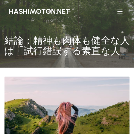
HASHIMOTON.NET
結論：精神も肉体も健全な人
は「試行錯誤する素直な人」