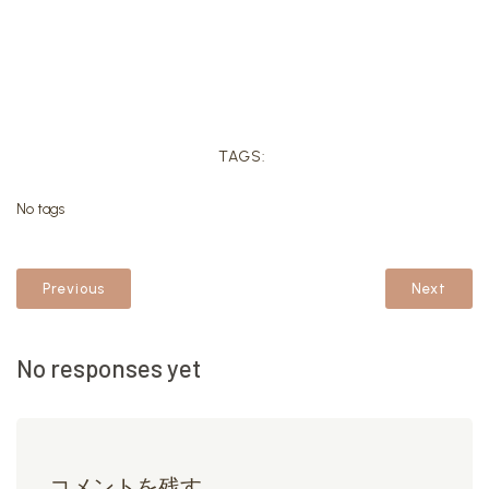
TAGS:
No tags
Previous
Next
No responses yet
コメントを残す