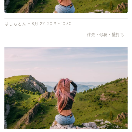
-
-
はしもとん
8月 27, 2019
10:50
伴走・傾聴・壁打ち