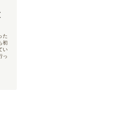
大
った
も初
てい
行っ