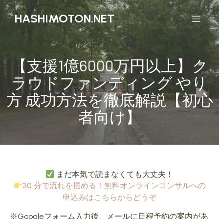
HASHIMOTON.NET
【支援1億6000万円以上】ク
ラウドファンディング やり
方 成功方法を徹底解説【初心
者向け】
まだ本気で読まなくても大丈夫！
30 分で流れを掴める！無料オンラインコンサルへの
申込みはこちらからどうぞ
※Googleフォーム入力後、メールに日程予約の案内があ