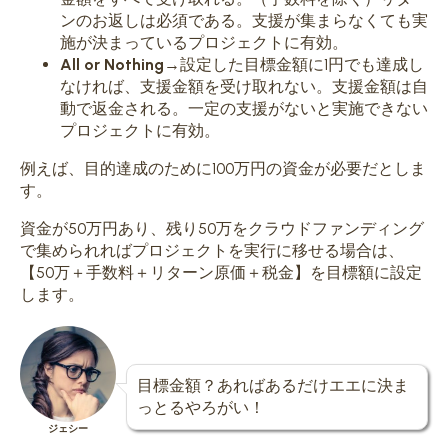
ンのお返しは必須である。支援が集まらなくても実
施が決まっているプロジェクトに有効。
All or Nothing
→設定した目標金額に1円でも達成し
なければ、支援金額を受け取れない。支援金額は自
動で返金される。一定の支援がないと実施できない
プロジェクトに有効。
例えば、目的達成のために100万円の資金が必要だとしま
す。
資金が50万円あり、残り50万をクラウドファンディング
で集められればプロジェクトを実行に移せる場合は、
【50万＋手数料＋リターン原価＋税金】を目標額
に設定
します。
目標金額？あればあるだけエエに決ま
っとるやろがい！
ジェシー