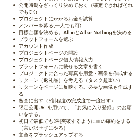
公開時期をざっくり決めておく（確定できればそれ
でもOK）
プロジェクトにかかるお金を試算
メンバーを募る(一人でも可)
目標金額を決める。
All in
と
All or Nothing
を決める
プラットフォームを選ぶ
アカウント作成
プロジェクトページの開設
プロジェクトページ個人情報入力
プラットフォームに載せる文章を書く
プロジェクトに合った写真を用意・画像を作成する
リターン（返礼品）を考える（タスク超重い）
リターンをページに反映する。必要な画像も作成す
る
審査に出す（6割程度の完成度で一度出す）
限定公開URLを用いて、「お気に入り登録」のお願
いをする。
初日で最低でも2割突破するように血の確約をする
（言い訳せずにやる）
文章をブラッシュアップする