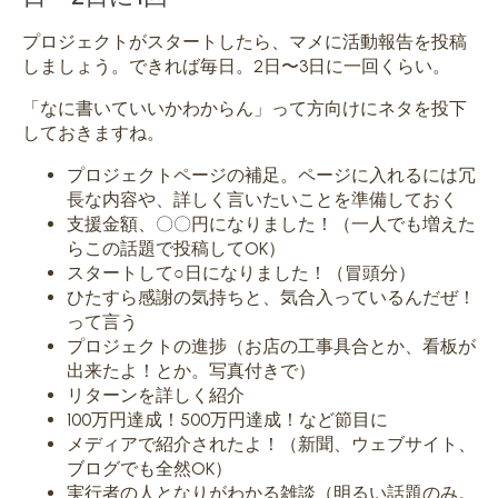
プロジェクトがスタートしたら、マメに活動報告を投稿
しましょう。できれば毎日。2日〜3日に一回くらい。
「なに書いていいかわからん」って方向けにネタを投下
しておきますね。
プロジェクトページの補足。ページに入れるには冗
長な内容や、詳しく言いたいことを準備しておく
支援金額、〇〇円になりました！（一人でも増えた
らこの話題で投稿してOK）
スタートして○日になりました！（冒頭分）
ひたすら感謝の気持ちと、気合入っているんだぜ！
って言う
プロジェクトの進捗（お店の工事具合とか、看板が
出来たよ！とか。写真付きで）
リターンを詳しく紹介
100万円達成！500万円達成！など節目に
メディアで紹介されたよ！（新聞、ウェブサイト、
ブログでも全然OK）
実行者の人となりがわかる雑談（明るい話題のみ。