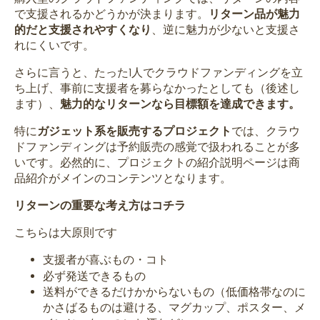
で支援されるかどうかが決まります
。
リターン品が魅力
的だと支援されやすくなり
、逆に魅力が少ないと支援さ
れにくいです。
さらに言うと、たった1人でクラウドファンディングを立
ち上げ、事前に支援者を募らなかったとしても（後述し
ます）、
魅力的なリターンなら目標額を達成できます。
特に
ガジェット系を販売するプロジェクト
では、クラウ
ドファンディングは
予約販売
の感覚で扱われることが多
いです。必然的に、プロジェクトの紹介説明ページは商
品紹介がメインのコンテンツとなります。
リターンの重要な考え方はコチラ
こちらは大原則です
支援者が喜ぶもの・コト
必ず発送できるもの
送料ができるだけかからないもの（低価格帯なのに
かさばるものは避ける、マグカップ、ポスター、メ