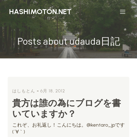
HASHIMOTON.NET
Posts about udauda日記
-
はしもとん
6月 18, 2012
貴方は誰の為にブログを書
いていますか？
これぞ、お礼返し！こんにちは。@kentaro_jpです
(´∀｀)