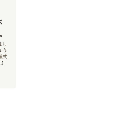
e
が
。
まし
ょう
儀式
…]