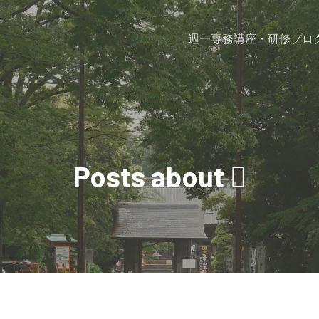
週一専務
講座・研修プロ
Posts about 