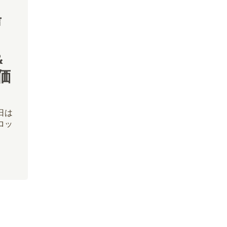
声
&
頃価
日は
ロッ