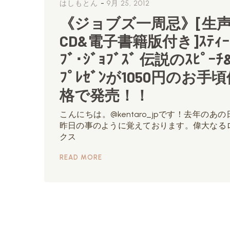
-
はしもとん
9月 25, 2012
《ジョブズ一周忌》[生
CD&電子書籍版付き]ｽﾃｨｰ
ﾌﾞ･ｼﾞｮﾌﾞｽﾞ 伝説のｽﾋﾟｰﾁ
ﾌﾟﾚｾﾞﾝが1050円のお手
格で発売！！
こんにちは。@kentaro_jpです！去年のあの
昨日の事のように覚えております。偉大なる
クス
READ MORE