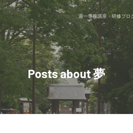
週一専務
講座・研修プロ
Posts about 夢