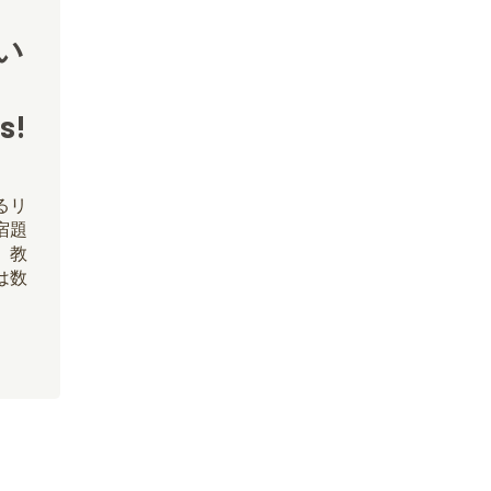
い
s!
るリ
宿題
、教
は数